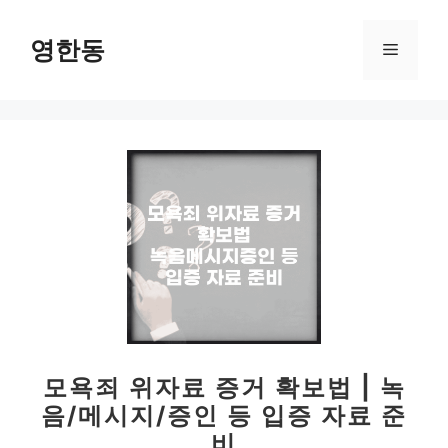
컨
텐
영한동
메
츠
로
뉴
건
너
뛰
기
모욕죄 위자료 증거 확보법 | 녹
음/메시지/증인 등 입증 자료 준
비