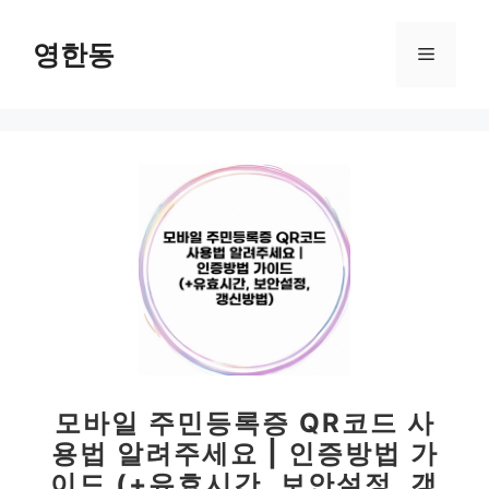
컨
텐
영한동
메
츠
로
뉴
건
너
뛰
기
모바일 주민등록증 QR코드 사
용법 알려주세요 | 인증방법 가
이드 (+유효시간, 보안설정, 갱