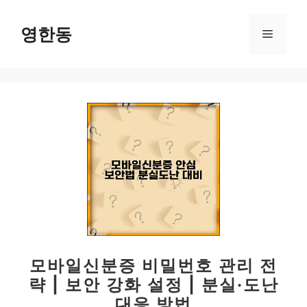
컨
텐
영한동
메
츠
로
뉴
건
너
뛰
기
모바일신분증 비밀번호 관리 전
략 | 보안 강화 설정 | 분실·도난
대응 방법