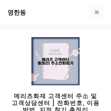
컨
텐
영한동
메
츠
로
뉴
건
너
뛰
기
메리츠화재 고객센터 주소 및
고객상담센터 | 전화번호, 이용
방법, 지점 찾기 총정리