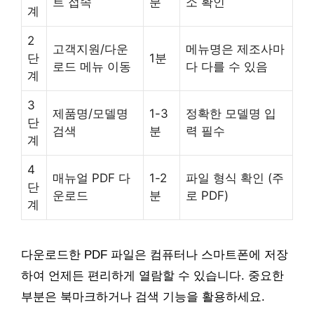
트 접속
분
소 확인
계
2
고객지원/다운
메뉴명은 제조사마
단
1분
로드 메뉴 이동
다 다를 수 있음
계
3
제품명/모델명
1-3
정확한 모델명 입
단
검색
분
력 필수
계
4
매뉴얼 PDF 다
1-2
파일 형식 확인 (주
단
운로드
분
로 PDF)
계
다운로드한 PDF 파일은 컴퓨터나 스마트폰에 저장
하여 언제든 편리하게 열람할 수 있습니다. 중요한
부분은 북마크하거나 검색 기능을 활용하세요.