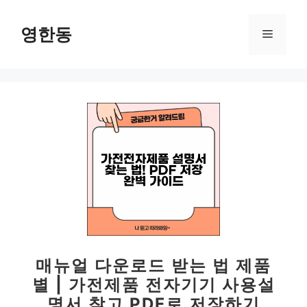
컨
텐
영한동
메
츠
로
뉴
건
너
뛰
기
매뉴얼 다운로드 받는 법 제품
별 | 가전제품 전자기기 사용설
명서 찾고 PDF로 저장하기