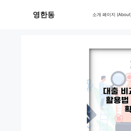
컨
텐
영한동
소개 페이지 (About
츠
로
건
너
뛰
기