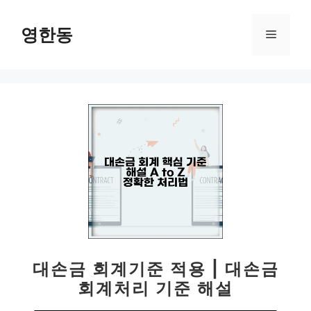
컨
텐
영한동
메
츠
로
뉴
건
너
뛰
기
대손금 회계기준 적용 | 대손금
회계처리 기준 해설