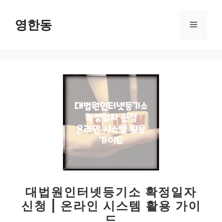
컨
텐
영한동
메
츠
로
뉴
건
너
뛰
기
대법원인터넷등기소 확정일자
신청 | 온라인 시스템 활용 가이
드