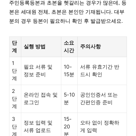
주민등록등본과 초본을 헷갈리는 경우가 많은데, 등
본은 세대원 전체, 초본은 본인만 기재됩니다. 대부
분의 경우 등본이 필요하니 확인 후 발급받으세요.
단
소요
실행 방법
주의사항
계
시간
1
필요 서류 및
10-
서류 유효기간 반
단
정보 준비
15분
드시 확인
계
2
온라인 접속 및
5-10
공인인증서 또는
단
로그인
분
간편인증 준비
계
3
15-
정보 입력 및
오타 없이 정확하
단
20
서류 업로드
게 입력
계
분