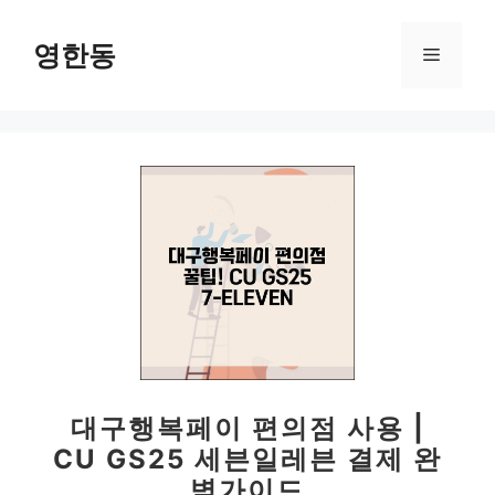
컨
텐
영한동
메
츠
로
뉴
건
너
뛰
기
대구행복페이 편의점 사용 |
CU GS25 세븐일레븐 결제 완
벽가이드