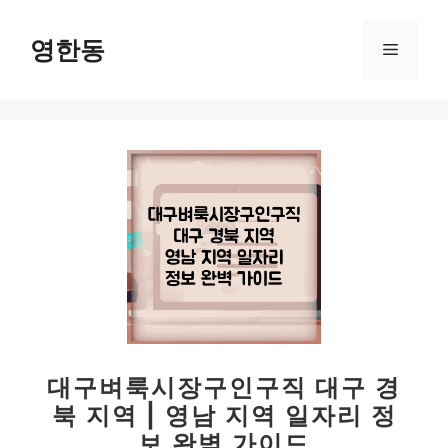
컨
텐
영한동
메
츠
로
뉴
건
너
뛰
기
대구벼룩시장구인구직 대구 경
북 지역 | 영남 지역 일자리 정
보 완벽 가이드