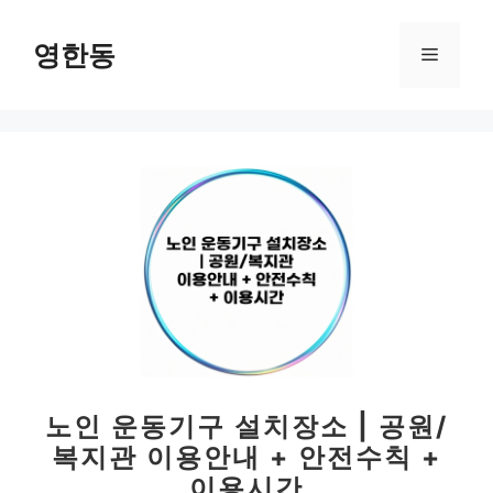
컨
텐
영한동
메
츠
로
뉴
건
너
뛰
기
노인 운동기구 설치장소 | 공원/
복지관 이용안내 + 안전수칙 +
이용시간