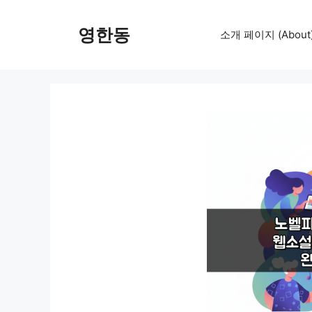
컨
텐
영한동
소개 페이지 (About
츠
로
건
너
뛰
기