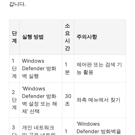
갑니다.
소
단
요
실행 방법
주의사항
계
시
간
1
Windows
1
제어판 또는 검색 기
단
Defender 방화
분
능 활용
계
벽 실행
‘Windows
2
Defender 방화
30
단
좌측 메뉴에서 찾기
벽 설정 또는 해
초
계
제’ 선택
‘Windows
3
개인 네트워크
1
Defender 방화벽을
단
및 공용 네트워