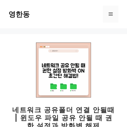
컨
텐
영한동
메
츠
로
뉴
건
너
뛰
기
네트워크 공유폴더 연결 안될때
| 윈도우 파일 공유 안될 때 권
한 설정과 방화벽 해제