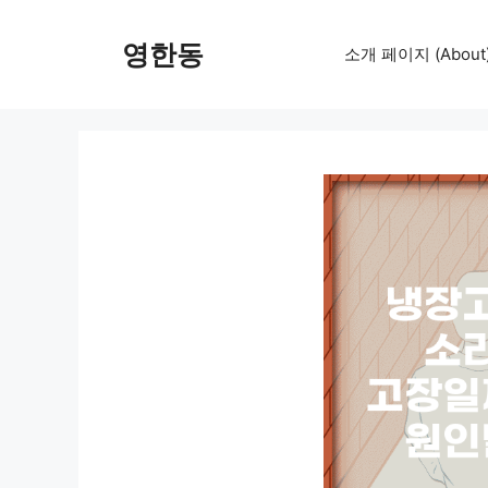
컨
텐
영한동
소개 페이지 (About
츠
로
건
너
뛰
기