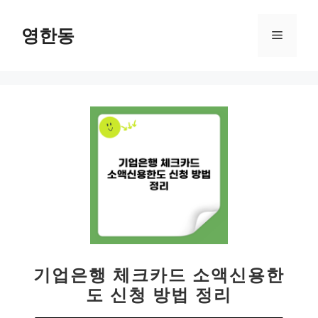
컨
텐
영한동
메
츠
로
뉴
건
너
뛰
기
기업은행 체크카드 소액신용한
도 신청 방법 정리