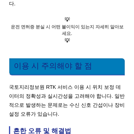
다.
💡
운전 면허증 분실 시 어떤 불이익이 있는지 자세히 알아보
세요.
💡
이용 시 주의해야 할 점
국토지리정보원 RTK 서비스 이용 시 위치 보정 데
이터의 정확성과 실시간성을 고려해야 합니다. 일반
적으로 발생하는 문제로는 수신 신호 간섭이나 장비
설정 오류가 있습니다.
흔한 오류 및 해결법