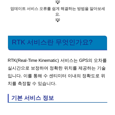
💡
업데이트 서비스 오류를 쉽게 해결하는 방법을 알아보세
요.
💡
RTK 서비스란 무엇인가요?
RTK(Real-Time Kinematic) 서비스는 GPS의 오차를
실시간으로 보정하여 정확한 위치를 제공하는 기술
입니다. 이를 통해 수 센티미터 이내의 정확도로 위
치를 측정할 수 있습니다.
기본 서비스 정보