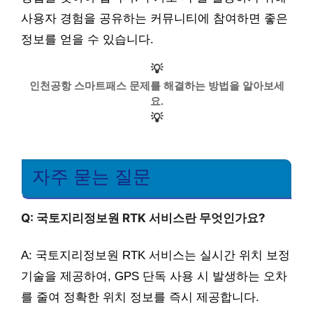
사용자 경험을 공유하는 커뮤니티에 참여하면 좋은
정보를 얻을 수 있습니다.
💡
인천공항 스마트패스 문제를 해결하는 방법을 알아보세
요.
💡
자주 묻는 질문
Q: 국토지리정보원 RTK 서비스란 무엇인가요?
A: 국토지리정보원 RTK 서비스는 실시간 위치 보정
기술을 제공하여, GPS 단독 사용 시 발생하는 오차
를 줄여 정확한 위치 정보를 즉시 제공합니다.