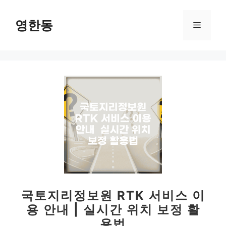
컨
텐
영한동
메
츠
로
뉴
건
너
뛰
기
국토지리정보원 RTK 서비스 이
용 안내 | 실시간 위치 보정 활
용법