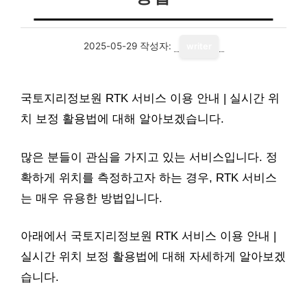
2025-05-29
작성자:
writer
국토지리정보원 RTK 서비스 이용 안내 | 실시간 위
치 보정 활용법에 대해 알아보겠습니다.
많은 분들이 관심을 가지고 있는 서비스입니다. 정
확하게 위치를 측정하고자 하는 경우, RTK 서비스
는 매우 유용한 방법입니다.
아래에서 국토지리정보원 RTK 서비스 이용 안내 |
실시간 위치 보정 활용법에 대해 자세하게 알아보겠
습니다.