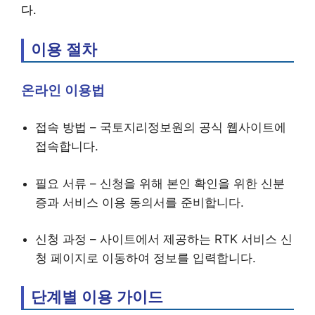
다.
이용 절차
온라인 이용법
접속 방법 – 국토지리정보원의 공식 웹사이트에
접속합니다.
필요 서류 – 신청을 위해 본인 확인을 위한 신분
증과 서비스 이용 동의서를 준비합니다.
신청 과정 – 사이트에서 제공하는 RTK 서비스 신
청 페이지로 이동하여 정보를 입력합니다.
단계별 이용 가이드