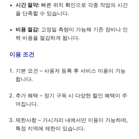
시간 절약:
빠른 위치 확인으로 각종 작업의 시간
을 단축할 수 있습니다.
비용 절감:
고정밀 측량이 가능해 기존 장비나 인
력 비용을 절감하게 됩니다.
이용 조건
기본 요건 – 사용자 등록 후 서비스 이용이 가능
합니다.
추가 혜택 – 정기 구독 시 다양한 할인 혜택이 주
어집니다.
제한사항 – 가시거리 내에서만 이용이 가능하며,
특정 지역에 제한이 있습니다.