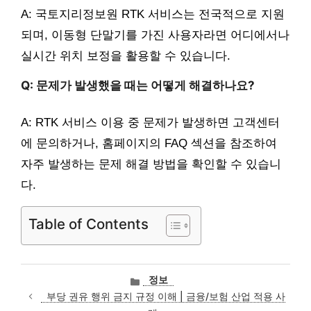
A: 국토지리정보원 RTK 서비스는 전국적으로 지원
되며, 이동형 단말기를 가진 사용자라면 어디에서나
실시간 위치 보정을 활용할 수 있습니다.
Q: 문제가 발생했을 때는 어떻게 해결하나요?
A: RTK 서비스 이용 중 문제가 발생하면 고객센터
에 문의하거나, 홈페이지의 FAQ 섹션을 참조하여
자주 발생하는 문제 해결 방법을 확인할 수 있습니
다.
Table of Contents
카
정보
테
부당 권유 행위 금지 규정 이해 | 금융/보험 산업 적용 사
고