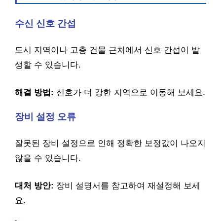
수신 신호 간섭
도시 지역이나 고층 건물 근처에서 신호 간섭이 발
생할 수 있습니다.
해결 방법:
신호가 더 강한 지역으로 이동해 보세요.
장비 설정 오류
잘못된 장비 설정으로 인해 정확한 보정값이 나오지
않을 수 있습니다.
대처 방안:
장비 설명서를 참고하여 재설정해 보세
요.