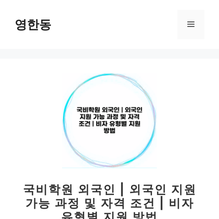
컨
텐
영한동
메
츠
로
뉴
건
너
뛰
기
국비학원 외국인 | 외국인 지원
가능 과정 및 자격 조건 | 비자
유형별 지원 방법