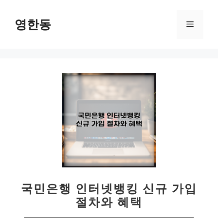
컨
텐
영한동
메
츠
로
뉴
건
너
뛰
기
국민은행 인터넷뱅킹 신규 가입
절차와 혜택