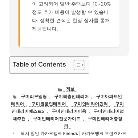
이 고려되어 일반 주택보다 10~20%
정도 추가 비용이 발생할 수 있습니
다. 정확한 견적은 현장 실사를 통해
제공됩니다.
Table of Contents
카
정보
테
태
구미리모델링
,
구미복층인테리어
,
구미아파트인
고
그
테리어
,
구미원룸인테리어
,
구미인테리어견적
,
구미
리
인테리어베스트5
,
구미인테리어비용
,
구미인테리어업
체추천
,
구미인테리어전문가이드
,
구미인테리어총정
리
택시 할인 카카오뱅크 Friends | 카카오뱅크 프렌즈카드