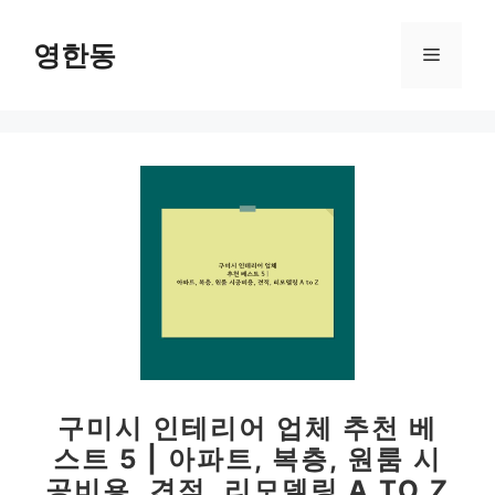
컨
텐
영한동
메
츠
로
뉴
건
너
뛰
기
구미시 인테리어 업체 추천 베
스트 5 | 아파트, 복층, 원룸 시
공비용, 견적, 리모델링 A TO Z