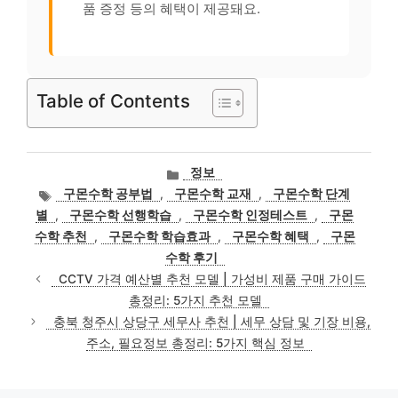
품 증정 등의 혜택이 제공돼요.
Table of Contents
카
정보
테
태
구몬수학 공부법
,
구몬수학 교재
,
구몬수학 단계
고
그
별
,
구몬수학 선행학습
,
구몬수학 인정테스트
,
구몬
리
수학 추천
,
구몬수학 학습효과
,
구몬수학 혜택
,
구몬
수학 후기
CCTV 가격 예산별 추천 모델 | 가성비 제품 구매 가이드
총정리: 5가지 추천 모델
충북 청주시 상당구 세무사 추천 | 세무 상담 및 기장 비용,
주소, 필요정보 총정리: 5가지 핵심 정보