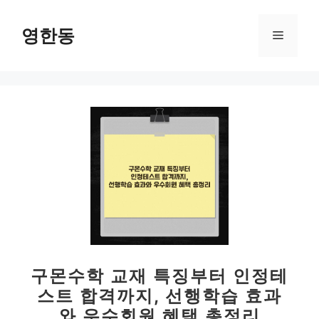
컨
텐
영한동
메
츠
로
뉴
건
너
뛰
기
구몬수학 교재 특징부터 인정테
스트 합격까지, 선행학습 효과
와 우수회원 혜택 총정리