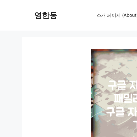
컨
텐
영한동
소개 페이지 (About
츠
로
건
너
뛰
기