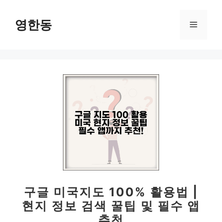
컨
텐
영한동
메
츠
로
뉴
건
너
뛰
기
구글 미국지도 100% 활용법 |
현지 정보 검색 꿀팁 및 필수 앱
추천