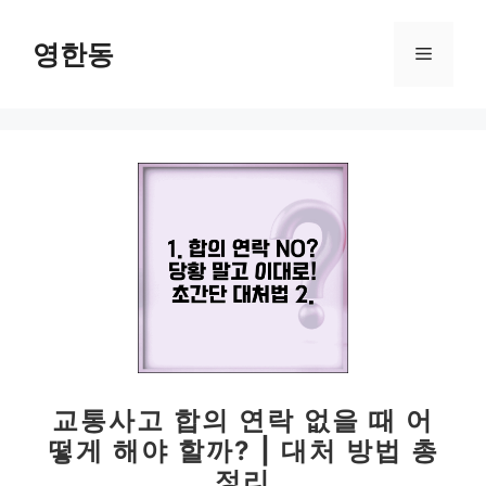
컨
텐
영한동
메
츠
로
뉴
건
너
뛰
기
교통사고 합의 연락 없을 때 어
떻게 해야 할까? | 대처 방법 총
정리