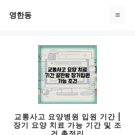
컨
텐
영한동
메
츠
로
뉴
건
너
뛰
기
교통사고 요양병원 입원 기간 |
장기 요양 치료 가능 기간 및 조
건 총정리