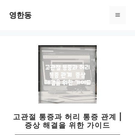
컨
텐
영한동
메
츠
로
뉴
건
너
뛰
기
고관절 통증과 허리 통증 관계 |
증상 해결을 위한 가이드