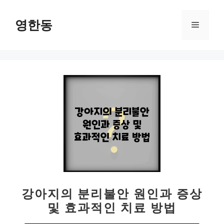
컨
텐
영한동
메
츠
로
뉴
건
너
뛰
기
강아지의 분리불안 원인과 증상
및 효과적인 치료 방법