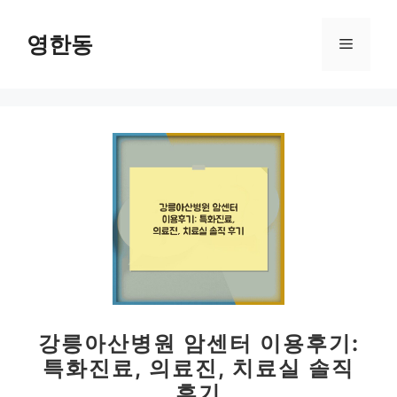
컨
텐
영한동
메
츠
로
뉴
건
너
뛰
기
강릉아산병원 암센터 이용후기:
특화진료, 의료진, 치료실 솔직
후기