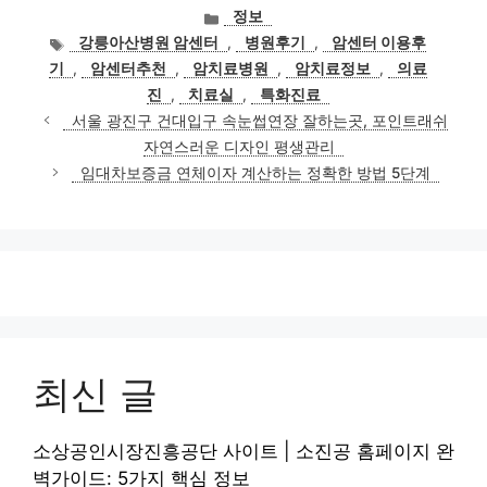
카
정보
테
태
강릉아산병원 암센터
,
병원후기
,
암센터 이용후
고
그
기
,
암센터추천
,
암치료병원
,
암치료정보
,
의료
리
진
,
치료실
,
특화진료
서울 광진구 건대입구 속눈썹연장 잘하는곳, 포인트래쉬
자연스러운 디자인 평생관리
임대차보증금 연체이자 계산하는 정확한 방법 5단계
최신 글
소상공인시장진흥공단 사이트 | 소진공 홈페이지 완
벽가이드: 5가지 핵심 정보