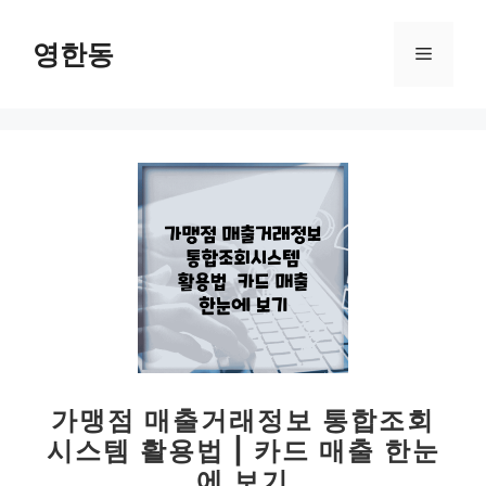
컨
텐
영한동
메
츠
로
뉴
건
너
뛰
기
가맹점 매출거래정보 통합조회
시스템 활용법 | 카드 매출 한눈
에 보기